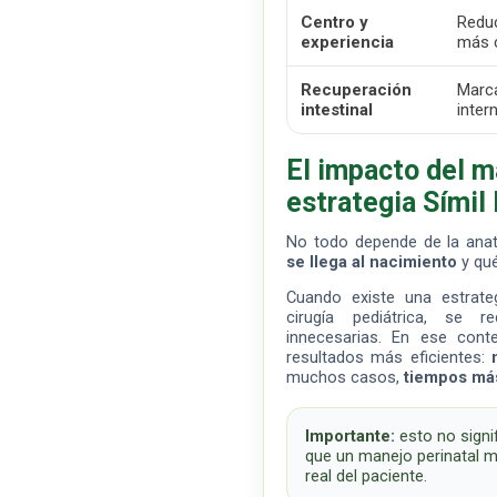
Centro y
Reduc
experiencia
más c
Recuperación
Marca
intestinal
inter
El impacto del ma
estrategia Símil
No todo depende de la anat
se llega al nacimiento
y qué
Cuando existe una estrateg
cirugía pediátrica, se 
innecesarias. En ese cont
resultados más eficientes:
muchos casos,
tiempos más
Importante:
esto no signi
que un manejo perinatal m
real del paciente.