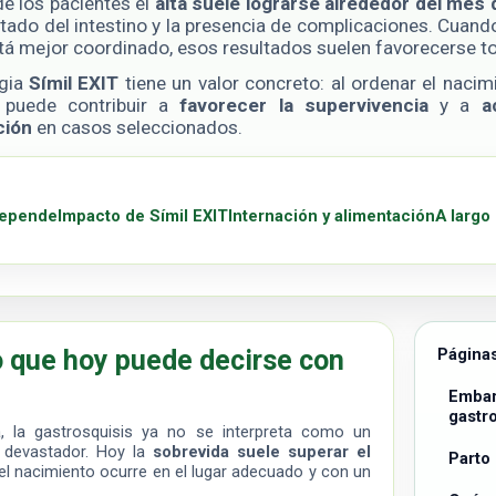
e los pacientes el
alta suele lograrse alrededor del mes 
stado del intestino y la presencia de complicaciones. Cuand
está mejor coordinado, esos resultados suelen favorecerse t
egia
Símil EXIT
tiene un valor concreto: al ordenar el nacim
 puede contribuir a
favorecer la supervivencia
y a
a
ción
en casos seleccionados.
depende
Impacto de Símil EXIT
Internación y alimentación
A largo
o que hoy puede decirse con
Página
Embar
gastr
, la gastrosquisis ya no se interpreta como un
e devastador. Hoy la
sobrevida suele superar el
Parto
el nacimiento ocurre en el lugar adecuado y con un