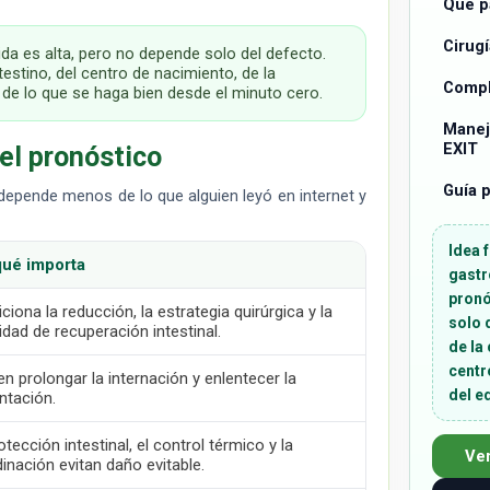
Qué p
Cirugí
ida es alta, pero no depende solo del defecto.
estino, del centro de nacimiento, de la
Compl
 de lo que se haga bien desde el minuto cero.
Manejo
EXIT
el pronóstico
Guía 
o depende menos de lo que alguien leyó en internet y
Idea 
qué importa
gastr
pronó
ciona la reducción, la estrategia quirúrgica y la
solo 
idad de recuperación intestinal.
de la 
centr
n prolongar la internación y enlentecer la
del e
ntación.
otección intestinal, el control térmico y la
Ver
inación evitan daño evitable.