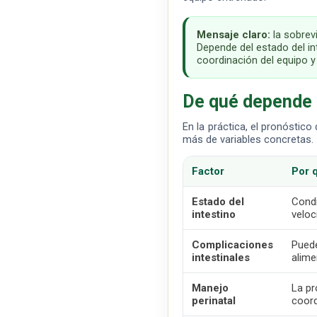
Mensaje claro:
la sobrev
Depende del estado del int
coordinación del equipo y
De qué depende 
En la práctica, el pronóstic
más de variables concretas.
Factor
Por 
Estado del
Condi
intestino
veloc
Complicaciones
Puede
intestinales
alime
Manejo
La pr
perinatal
coord