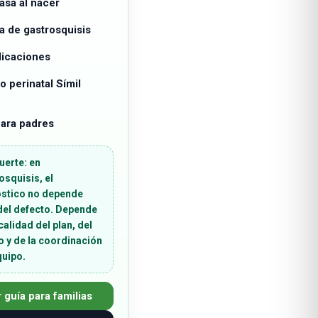
asa al nacer
a de gastrosquisis
icaciones
 perinatal Símil
para padres
fuerte:
en
osquisis, el
stico no depende
del defecto. Depende
calidad del plan, del
o y de la coordinación
quipo.
 guía para familias