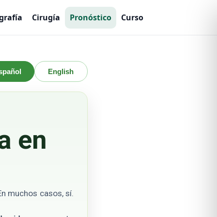
grafía
Cirugía
Pronóstico
Curso
spañol
English
a en
n muchos casos, sí.