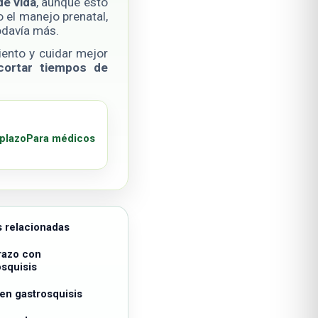
de vida
, aunque esto
o el manejo prenatal,
odavía más.
iento y cuidar mejor
cortar tiempos de
 plazo
Para médicos
s relacionadas
azo con
osquisis
 en gastrosquisis