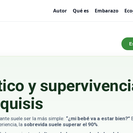
Autor
Qué es
Embarazo
Eco
E
ico y supervivenci
quisis
ante suele ser la más simple:
“¿mi bebé va a estar bien?”
E
riencia, la
sobrevida suele superar el 90%
.